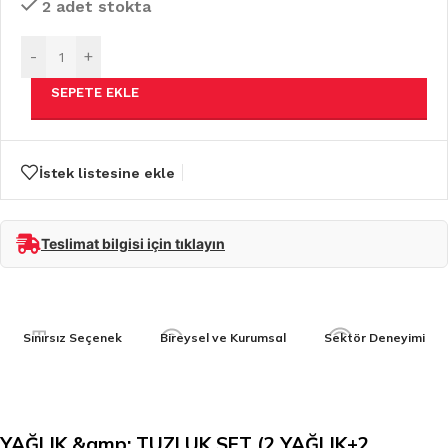
2 adet stokta
-
+
SEPETE EKLE
İstek listesine ekle
Teslimat bilgisi için tıklayın
Sınırsız Seçenek
Bireysel ve Kurumsal
Sektör Deneyimi
YAĞLIK &amp; TUZLUK SET (2 YAĞLIK+2