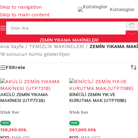
Skip to navigation
Kataloglar
Skip to main content
ZEMİN YIKAMA MAKİNELERİ
Ana Sayfa
/
TEMİZLİK MAKİNELERİ
/
ZEMİN YIKAMA MAK
18 sonucun tümü gösteriliyor
Filitrele
AKÜLÜ ZEMİN YIKAMA
BİNİCİLİ ZEMİN YIK.VE
MAKİNESI (UTP731B)
KURUTMA MAK.(UTP708B)
Stok Sor
Stok Sor
YENİ
YENİ
128,350.00
₺
267,000.00
₺
KOD:
MAK-014
KOD:
MAK-007