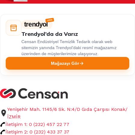
trendyol
Trendyol’da da Varız
Censan Endüstriyel Temizlik Tedarik olarak web
sitemizin yanında Trendyol’daki resmî mağazamız
üzerinden de müşterilerimize ulaşıyoruz.
Mağazayı Gör
Yenişehir Mah. 1145/6 Sk. N:4/D Gıda Çarşısı Konak/
İZMİR
İletişim 1: 0 (232) 457 22 77
İletişim 2: 0 (232) 433 37 37