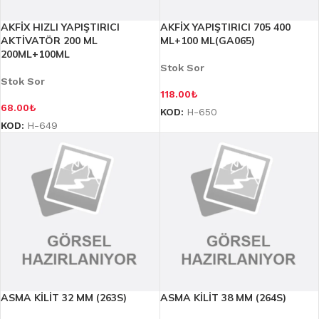
AKFİX HIZLI YAPIŞTIRICI
AKFİX YAPIŞTIRICI 705 400
AKTİVATÖR 200 ML
ML+100 ML(GA065)
200ML+100ML
Stok Sor
Stok Sor
118.00
₺
68.00
₺
KOD:
H-650
KOD:
H-649
ASMA KİLİT 32 MM (263S)
ASMA KİLİT 38 MM (264S)