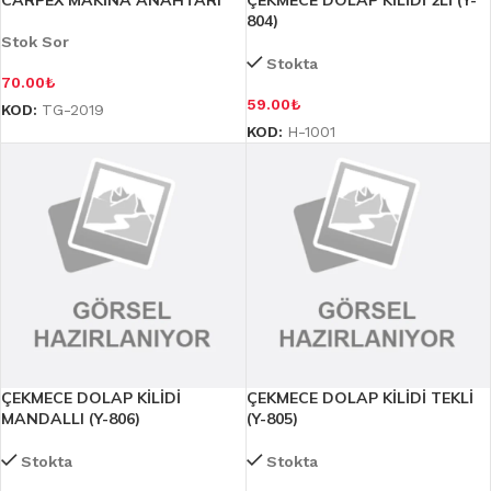
CARPEX MAKİNA ANAHTARI
ÇEKMECE DOLAP KİLİDİ 2Lİ (Y-
804)
Stok Sor
Stokta
70.00
₺
59.00
₺
KOD:
TG-2019
KOD:
H-1001
ÇEKMECE DOLAP KİLİDİ
ÇEKMECE DOLAP KİLİDİ TEKLİ
MANDALLI (Y-806)
(Y-805)
Stokta
Stokta