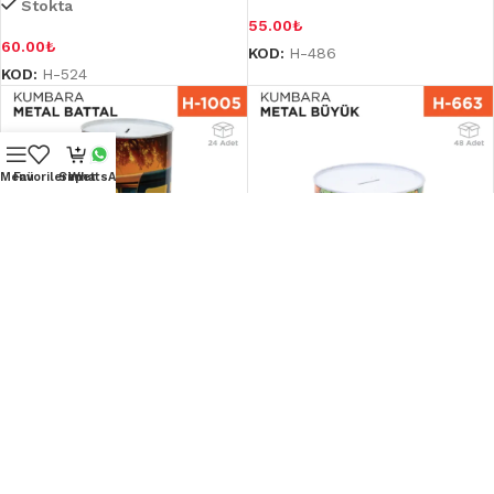
Stokta
55.00
₺
60.00
₺
KOD:
H-486
KOD:
H-524
Menü
Favorilerim
Sepet
WhatsApp
KUMBARA METAL BATTAL
KUMBARA METAL BÜYÜK (6009)
(2182)
Stok Sor
Stokta
50.00
₺
142.00
₺
KOD:
H-663
KOD:
H-1005