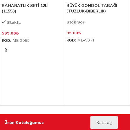
BAHARATLIK SETİ 12Lİ
BÜYÜK GONDOL TABAĞI
(11553)
(TUZLUK-BİBERLİK)
Stok Sor
Stokta
95.00
₺
599.00
₺
KOD:
ME-5071
KOD:
ME-2955
Ürün Kataloğumuz
Katalog