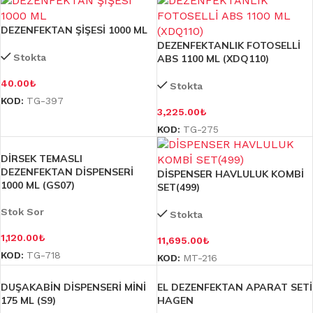
DEZENFEKTAN ŞİŞESİ 1000 ML
DEZENFEKTANLIK FOTOSELLİ
Stokta
ABS 1100 ML (XDQ110)
40.00
₺
Stokta
KOD:
TG-397
3,225.00
₺
KOD:
TG-275
DİRSEK TEMASLI
DEZENFEKTAN DİSPENSERİ
DİSPENSER HAVLULUK KOMBİ
1000 ML (GS07)
SET(499)
Stok Sor
Stokta
1,120.00
₺
11,695.00
₺
KOD:
TG-718
KOD:
MT-216
DUŞAKABİN DİSPENSERİ MİNİ
EL DEZENFEKTAN APARAT SETİ
175 ML (S9)
HAGEN