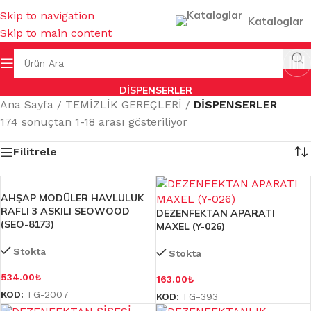
Skip to navigation
Kataloglar
Skip to main content
DİSPENSERLER
Ana Sayfa
/
TEMİZLİK GEREÇLERİ
/
DİSPENSERLER
174 sonuçtan 1-18 arası gösteriliyor
Filitrele
AHŞAP MODÜLER HAVLULUK
RAFLI 3 ASKILI SEOWOOD
DEZENFEKTAN APARATI
(SEO-8173)
MAXEL (Y-026)
Stokta
Stokta
534.00
₺
163.00
₺
KOD:
TG-2007
KOD:
TG-393