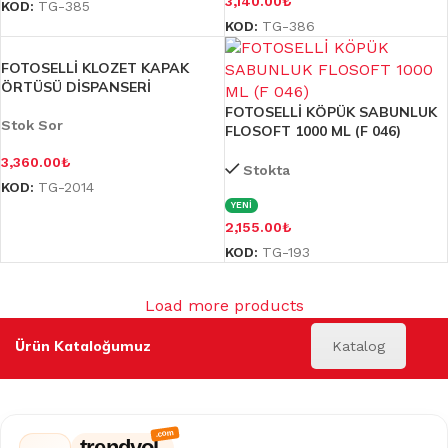
3,140.00
₺
KOD:
TG-385
KOD:
TG-386
FOTOSELLİ KLOZET KAPAK
ÖRTÜSÜ DİSPANSERİ
FOTOSELLİ KÖPÜK SABUNLUK
Stok Sor
FLOSOFT 1000 ML (F 046)
3,360.00
₺
Stokta
KOD:
TG-2014
YENİ
2,155.00
₺
KOD:
TG-193
Load more products
Ürün Kataloğumuz
Katalog
trendyol