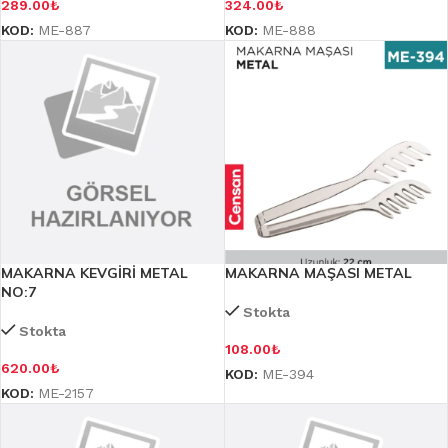
289.00
₺
324.00
₺
KOD:
ME-887
KOD:
ME-888
MAKARNA KEVGİRİ METAL
MAKARNA MAŞASI METAL
NO:7
Stokta
Stokta
108.00
₺
620.00
₺
KOD:
ME-394
KOD:
ME-2157