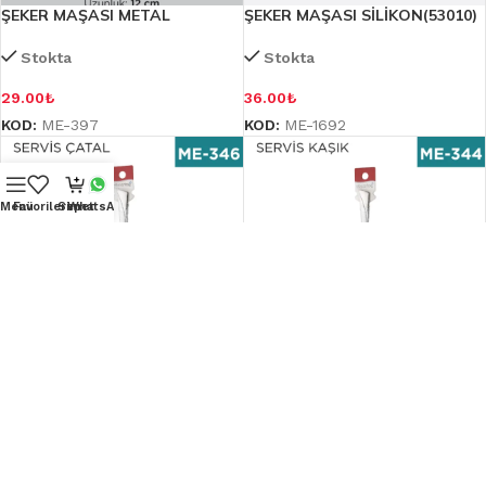
ŞEKER MAŞASI METAL
ŞEKER MAŞASI SİLİKON(53010)
Stokta
Stokta
29.00
₺
36.00
₺
KOD:
ME-397
KOD:
ME-1692
Menü
Favorilerim
Sepet
WhatsApp
SERVİS ÇATAL
SERVİS KAŞIK
Stokta
Stokta
131.00
₺
131.00
₺