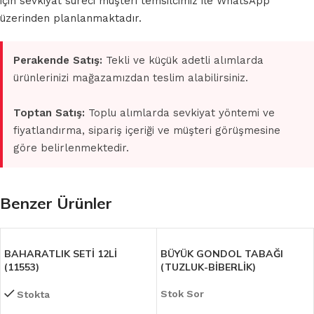
için sevkiyat süreci müşteri temsilcimiz ile WhatsApp
üzerinden planlanmaktadır.
Perakende Satış:
Tekli ve küçük adetli alımlarda
ürünlerinizi mağazamızdan teslim alabilirsiniz.
Toptan Satış:
Toplu alımlarda sevkiyat yöntemi ve
fiyatlandırma, sipariş içeriği ve müşteri görüşmesine
göre belirlenmektedir.
Benzer Ürünler
BAHARATLIK SETİ 12Lİ
BÜYÜK GONDOL TABAĞI
(11553)
(TUZLUK-BİBERLİK)
Stok Sor
Stokta