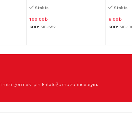
Stokta
Stokta
100.00
₺
6.00
₺
KOD:
ME-652
KOD:
ME-18
rimizi görmek için kataloğumuzu inceleyin.