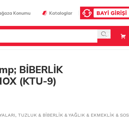
ağaza Konumu
Kataloglar
ETAL EPİNOX (KTU-9) (KPB-9)
mp; BİBERLİK
NOX (KTU-9)
YALARI
,
TUZLUK & BİBERLİK & YAĞLIK & EKMEKLİK & SOS