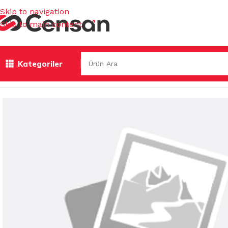
Skip to navigation
Skip to main content
Kategoriler
Ana Sayfa
/
MUTFAK EŞYALARI
/
TUZLUK & BİBERLİK & YAĞ