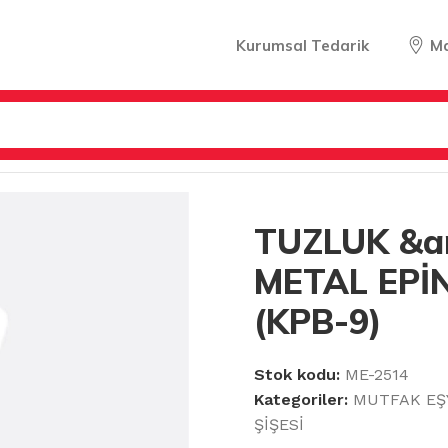
Kurumsal Tedarik
M
LIK & EKMEKLİK & SOS ŞİŞESİ
/
TUZLUK &amp; BİBERLİK M
TUZLUK &a
METAL EPİ
(KPB-9)
Stok kodu:
ME-2514
Kategoriler:
MUTFAK EŞ
ŞİŞESİ