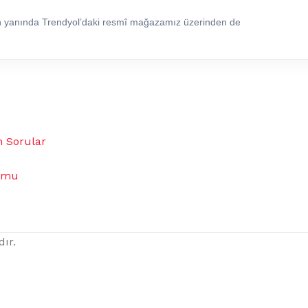
in yanında Trendyol’daki resmî mağazamız üzerinden de
n Sorular
umu
dır.