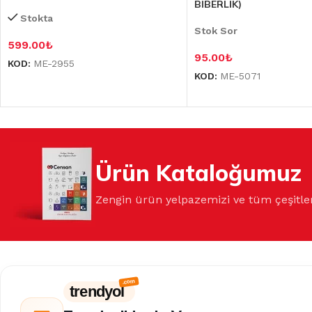
BİBERLİK)
Stokta
Stok Sor
599.00
₺
95.00
₺
KOD:
ME-2955
KOD:
ME-5071
Ürün Kataloğumuz
Zengin ürün yelpazemizi ve tüm çeşitle
trendyol