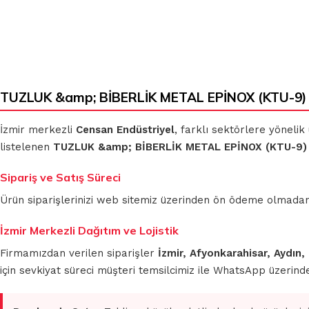
KLASIK
MİKROFİBER
BEZLER
TEMİZLİK
TUZLUK &amp; BİBERLİK METAL EPİNOX (KTU-9) (
BEZLERİ
İzmir merkezli
Censan Endüstriyel
, farklı sektörlere yönelik
MUHTELİF
TEMİZLİK
MİKROFİBER
listelenen
TUZLUK &amp; BİBERLİK METAL EPİNOX (KTU-9)
BEZLERİ
OTO GRUBU
Sipariş ve Satış Süreci
Ürün siparişlerinizi web sitemiz üzerinden ön ödeme olmadan 
İzmir Merkezli Dağıtım ve Lojistik
Firmamızdan verilen siparişler
İzmir, Afyonkarahisar, Aydın,
için sevkiyat süreci müşteri temsilcimiz ile WhatsApp üzerin