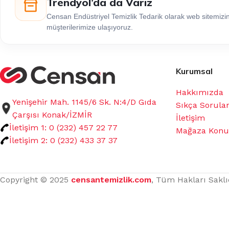
Trendyol’da da Varız
Censan Endüstriyel Temizlik Tedarik olarak web sitemiz
müşterilerimize ulaşıyoruz.
Kurumsal
Hakkımızda
Yenişehir Mah. 1145/6 Sk. N:4/D Gıda
Sıkça Sorula
Çarşısı Konak/İZMİR
İletişim
İletişim 1: 0 (232) 457 22 77
Mağaza Kon
İletişim 2: 0 (232) 433 37 37
Copyright © 2025
censantemizlik.com
, Tüm Hakları Saklı