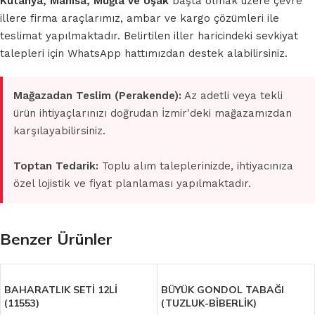
Kütahya, Manisa, Muğla ve Uşak
başta olmak üzere çevre
illere firma araçlarımız, ambar ve kargo çözümleri ile
teslimat yapılmaktadır. Belirtilen iller haricindeki sevkiyat
talepleri için WhatsApp hattımızdan destek alabilirsiniz.
Mağazadan Teslim (Perakende):
Az adetli veya tekli
ürün ihtiyaçlarınızı doğrudan İzmir'deki mağazamızdan
karşılayabilirsiniz.
Toptan Tedarik:
Toplu alım taleplerinizde, ihtiyacınıza
özel lojistik ve fiyat planlaması yapılmaktadır.
Benzer Ürünler
BAHARATLIK SETİ 12Lİ
BÜYÜK GONDOL TABAĞI
(11553)
(TUZLUK-BİBERLİK)