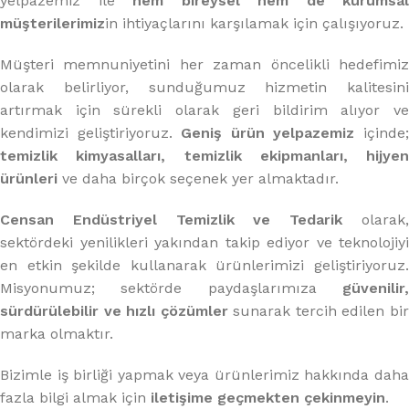
yelpazemiz ile
hem bireysel hem de kurumsal
müşterilerimiz
in ihtiyaçlarını karşılamak için çalışıyoruz.
Müşteri memnuniyetini her zaman öncelikli hedefimiz
olarak belirliyor, sunduğumuz hizmetin kalitesini
artırmak için sürekli olarak geri bildirim alıyor ve
kendimizi geliştiriyoruz.
Geniş ürün yelpazemiz
içinde
temizlik kimyasalları, temizlik ekipmanları, hijyen
ürünleri
ve daha birçok seçenek yer almaktadır.
Censan Endüstriyel Temizlik ve Tedarik
olarak
sektördeki yenilikleri yakından takip ediyor ve teknolojiyi
en etkin şekilde kullanarak ürünlerimizi geliştiriyoruz.
Misyonumuz; sektörde paydaşlarımıza
güvenilir,
sürdürülebilir ve hızlı çözümler
sunarak tercih edilen bi
marka olmaktır.
Bizimle iş birliği yapmak veya ürünlerimiz hakkında daha
fazla bilgi almak için
iletişime geçmekten çekinmeyin
.