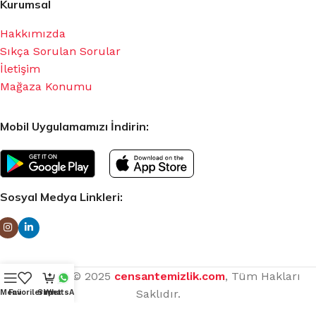
Kurumsal
Hakkımızda
Sıkça Sorulan Sorular
İletişim
Mağaza Konumu
Mobil Uygulamamızı İndirin:
Sosyal Medya Linkleri:
Copyright © 2025
censantemizlik.com
, Tüm Hakları
Saklıdır.
Menü
Favorilerim
Sepet
WhatsApp