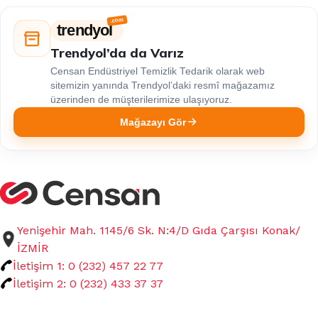
trendyol
Trendyol’da da Varız
Censan Endüstriyel Temizlik Tedarik olarak web
sitemizin yanında Trendyol’daki resmî mağazamız
üzerinden de müşterilerimize ulaşıyoruz.
Mağazayı Gör
Yenişehir Mah. 1145/6 Sk. N:4/D Gıda Çarşısı Konak/
İZMİR
İletişim 1: 0 (232) 457 22 77
İletişim 2: 0 (232) 433 37 37