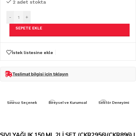
2 adet stokta
-
+
SEPETE EKLE
İstek listesine ekle
Teslimat bilgisi için tıklayın
Sınırsız Seçenek
Bireysel ve Kurumsal
Sektör Deneyimi
SIVI YAĞLIK 150 ML 2Lİ SET (CKR2956)(CKR896) |