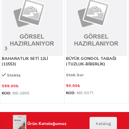
BAHARATLIK SETİ 12Lİ
BÜYÜK GONDOL TABAĞI
(11553)
(TUZLUK-BİBERLİK)
Stok Sor
Stokta
95.00
₺
599.00
₺
KOD:
ME-5071
KOD:
ME-2955
Ürün Kataloğumuz
Katalog