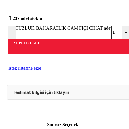
AHŞAP ELBİSE ASKILARI
237 adet stokta
PORTMANTO ASKILARI & ŞEMSİYELİKLER
TUZLUK-BAHARATLIK CAM FIÇI CİHAT adet
-
+
MUHTELİF ASKILAR
SEPETE EKLE
İstek listesine ekle
Teslimat bilgisi için tıklayın
Sınırsız Seçenek