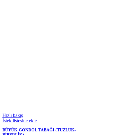
Köşeli Küvetler
Çay - Kahve Bardakları & Termoslar & Aksesuarları
Tepsiler
Tuzluk & Biberlik & Yağlık & Ekmeklik & Sos Şişesi
Kesim Panoları
Mutfak Çakmağı & Reşo Yakıtı & Mangal
Su & Yağ & Atık Bidonları
Düzenleyiciler
Hızlı bakış
Cam Mutfak Eşyaları
İstek listesine ekle
BÜYÜK GONDOL TABAĞI (TUZLUK-
Cam Kavanoz & Pet Bidon
BİBERLİK)