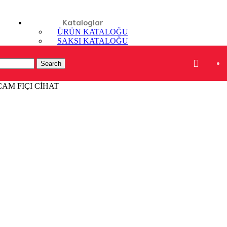
Kataloglar
ÜRÜN KATALOĞU
SAKSI KATALOĞU
İR
Search
AM FIÇI CİHAT