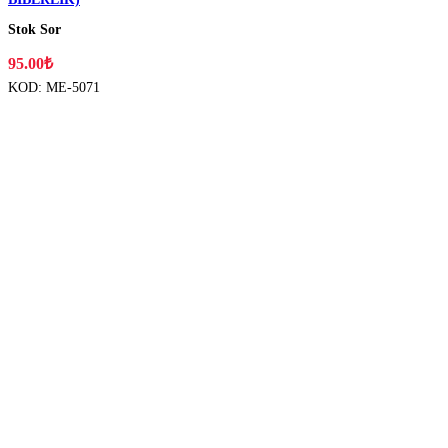
Stok Sor
Su Bardakları & Sürahiler & Aksesuarları
95.00
₺
KOD:
ME-5071
Tabaklar & Kaseler & Melamin Ürünler
Endüstriyel Mutfak
Çatal & Bıçak & Kaşık
Kepçe & Kevgir & Spatula & Maşa & Çırpıcı
Bıçak & Satır
Muhtelif Endüstriyel Mutfak Malzemeleri
Süzgeçler
Sürahi & Matara
Muhtelif Mutfak Eşyaları