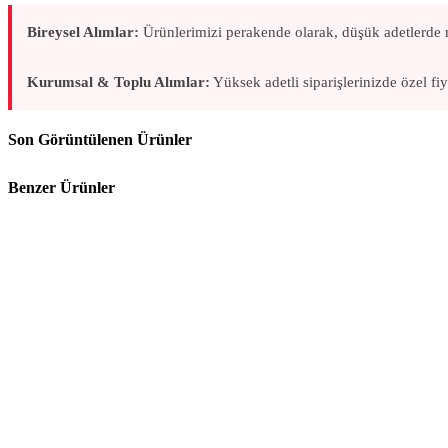
Sıvı Aktarma Pompaları
Bireysel Alımlar:
Ürünlerimizi perakende olarak, düşük adetlerde 
Numune & Ölçü Kapları
Kurumsal & Toplu Alımlar:
Yüksek adetli siparişlerinizde özel fi
Masaüstü Küllükler
Son Görüntülenen Ürünler
Kaşıklık & Tabaklık
Benzer Ürünler
Lavabo Gereçleri
Pasta Malzemeleri
Çaydanlık & Cezve & Isıtıcı
Şaşulalar
Huniler