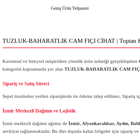
Geniş Ürün Yelpazesi
TUZLUK-BAHARATLIK CAM FIÇI CİHAT | Toptan & P
Kurumsal ve bireysel müşterilere yönelik ürün tedariği gerçekleştiren
kategorisi kapsamında yer alan
TUZLUK-BAHARATLIK CAM FIÇ
Sipariş ve Satış Süreci
Sepet üzerinden verilen siparişlerde ön ödeme talep edilmez. Sipariş içe
İzmir Merkezli Dağıtım ve Lojistik
İzmir merkezli dağıtım ağımız ile
İzmir, Afyonkarahisar, Aydın, Balı
MUTFAK EŞYALARI
sevkiyat sağlanmaktadır. Bu iller dışında kalan bölgeler için sipariş v
Saklama Kutuları & Bakliyat Kovaları