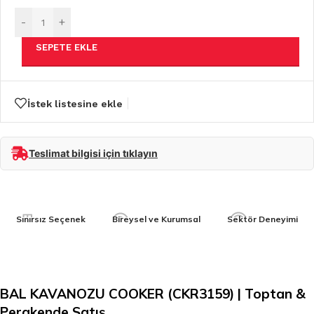
-
+
SEPETE EKLE
İstek listesine ekle
Teslimat bilgisi için tıklayın
Sınırsız Seçenek
Bireysel ve Kurumsal
Sektör Deneyimi
BAL KAVANOZU COOKER (CKR3159) | Toptan &
Perakende Satış