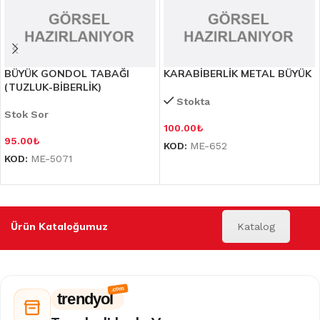
BÜYÜK GONDOL TABAĞI
KARABİBERLİK METAL BÜYÜK
(TUZLUK-BİBERLİK)
Stokta
Stok Sor
100.00
₺
95.00
₺
KOD:
ME-652
KOD:
ME-5071
Ürün Kataloğumuz
Katalog
trendyol