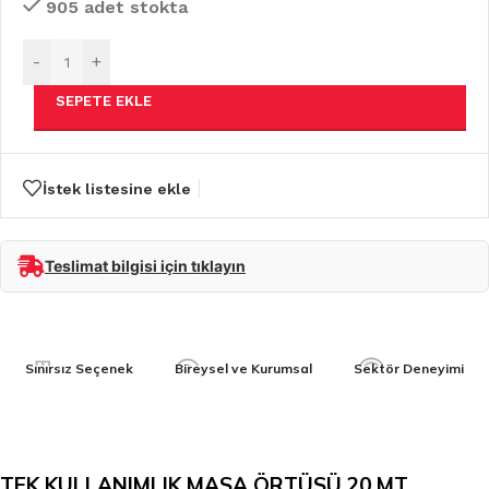
905 adet stokta
-
+
SEPETE EKLE
İstek listesine ekle
Teslimat bilgisi için tıklayın
Sınırsız Seçenek
Bireysel ve Kurumsal
Sektör Deneyimi
TEK KULLANIMLIK MASA ÖRTÜSÜ 20 MT