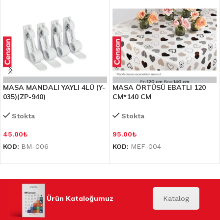
MASA MANDALI YAYLI 4LÜ (Y-
MASA ÖRTÜSÜ EBATLI 120
035)(ZP-940)
CM*140 CM
Stokta
Stokta
45.00
₺
95.00
₺
KOD:
BM-006
KOD:
MEF-004
Ürün Kataloğumuz
Katalog