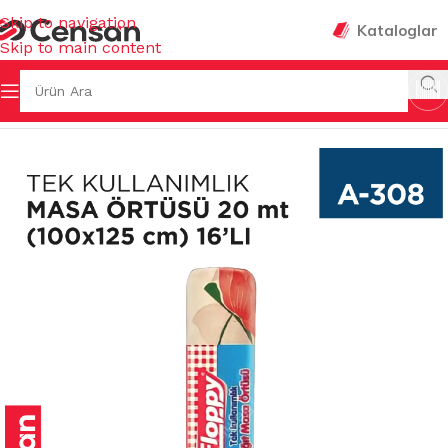
Skip to navigation
Kataloglar
Skip to main content
ELERİ
/
MASA MUŞAMBALARI & ÖRTÜLERİ & MANDALLARI