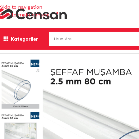
Skip to navigation
Skip to main content
Kategoriler
Ana Sayfa
/
BAHÇE MALZEMELERİ
/
MASA MUŞAMBALARI &