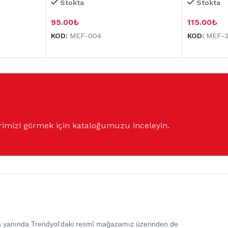
Stokta
Stokta
95.00
₺
115.00
₺
KOD:
MEF-004
KOD:
MEF-
rimizi görmek için kataloğumuzu inceleyin.
in yanında Trendyol’daki resmî mağazamız üzerinden de