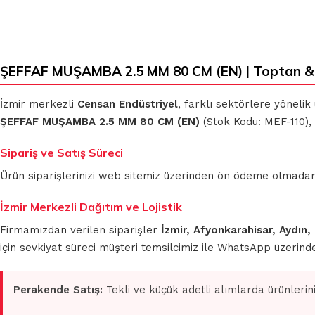
ŞEFFAF MUŞAMBA 2.5 MM 80 CM (EN) | Toptan &
KLASIK
MİKROFİBER
BEZLER
TEMİZLİK
BEZLERİ
İzmir merkezli
Censan Endüstriyel
, farklı sektörlere yönelik
ŞEFFAF MUŞAMBA 2.5 MM 80 CM (EN)
(Stok Kodu: MEF-110), 
MUHTELİF
TEMİZLİK
MİKROFİBER
Sipariş ve Satış Süreci
BEZLERİ
OTO GRUBU
Ürün siparişlerinizi web sitemiz üzerinden ön ödeme olmadan 
İzmir Merkezli Dağıtım ve Lojistik
Firmamızdan verilen siparişler
İzmir, Afyonkarahisar, Aydın,
için sevkiyat süreci müşteri temsilcimiz ile WhatsApp üzerin
Perakende Satış:
Tekli ve küçük adetli alımlarda ürünlerin