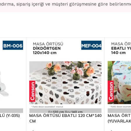
dırma, sipariş içeriği ve müşteri görüşmesine göre belirlenm
Ü (Y-035)
MASA ÖRTÜSÜ EBATLI 120 CM*140
MASA ÖRTÜ
CM
(YUVARLAK