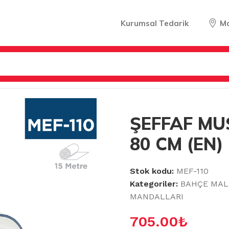
Kurumsal Tedarik
M
 ÖRTÜLERİ & MANDALLARI
/
ŞEFFAF MUŞAMBA 2.5 MM 80 
ŞEFFAF MU
80 CM (EN)
Stok kodu:
MEF-110
Kategoriler:
BAHÇE MAL
MANDALLARI
705.00
₺