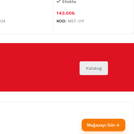
Stokta
143.00
₺
304
KOD:
MEF-011
Katalog
Mağazayı Gör