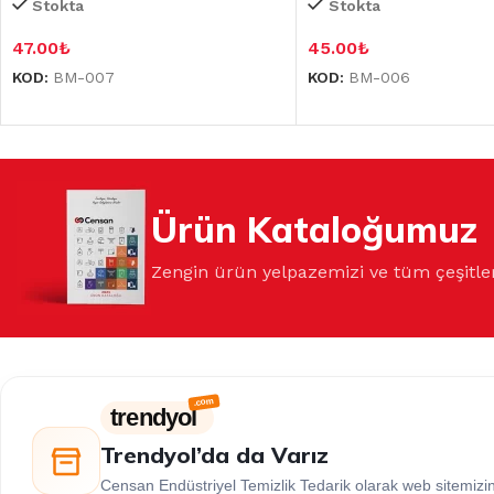
Stokta
Stokta
47.00
₺
45.00
₺
KOD:
BM-007
KOD:
BM-006
Ürün Kataloğumuz
Zengin ürün yelpazemizi ve tüm çeşitle
trendyol
Trendyol’da da Varız
Censan Endüstriyel Temizlik Tedarik olarak web sitemiz