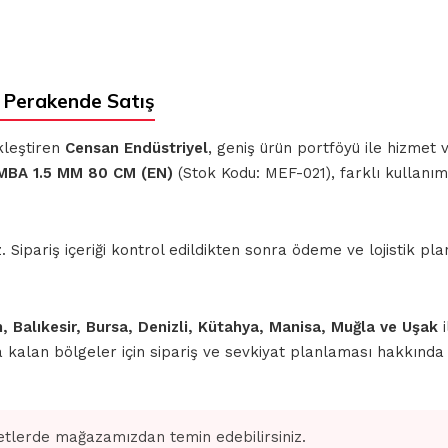
 Perakende Satış
kleştiren
Censan Endüstriyel
, geniş ürün portföyü ile hizmet
BA 1.5 MM 80 CM (EN)
(Stok Kodu: MEF-021), farklı kullanı
ipariş içeriği kontrol edildikten sonra ödeme ve lojistik planl
n, Balıkesir, Bursa, Denizli, Kütahya, Manisa, Muğla ve Uşak
i
nda kalan bölgeler için sipariş ve sevkiyat planlaması hakkınd
tlerde mağazamızdan temin edebilirsiniz.