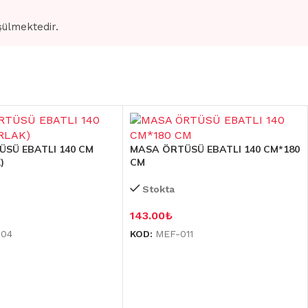
şülmektedir.
SÜ EBATLI 140 CM
MASA ÖRTÜSÜ EBATLI 140 CM*180
)
CM
Stokta
143.00
₺
304
KOD:
MEF-011