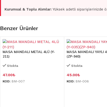
Kurumsal & Toplu Alımlar:
Yüksek adetli siparişlerinizde ö
Benzer Ürünler
MASA MANDALI METAL 4LÜ (Y-
MASA MANDALI YAYLI 4L
211)
(ZP-940)
Stokta
Stokta
47.00
₺
45.00
₺
KOD:
BM-007
KOD:
BM-006