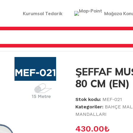
Kurumsal Tedarik
Mağaza Kon
 ÖRTÜLERİ & MANDALLARI
/
ŞEFFAF MUŞAMBA 1.5 MM 80 
ŞEFFAF MU
80 CM (EN)
Stok kodu:
MEF-021
Kategoriler:
BAHÇE MAL
MANDALLARI
430.00
₺