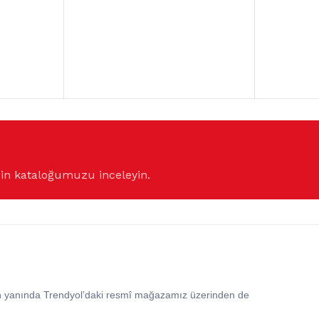
çin kataloğumuzu inceleyin.
in yanında Trendyol’daki resmî mağazamız üzerinden de