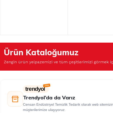
Ürün Kataloğumuz
Zengin ürün yelpazemizi ve tüm çeşitlerimizi görmek i
trendyol
Trendyol’da da Varız
Censan Endüstriyel Temizlik Tedarik olarak web sitemiz
müşterilerimize ulaşıyoruz.