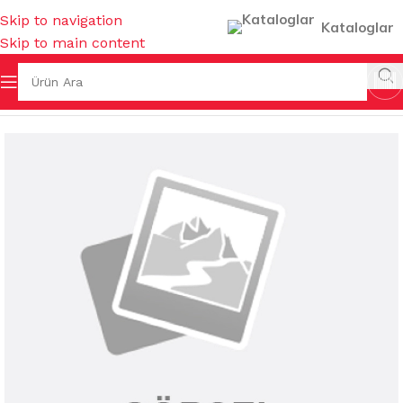
Skip to navigation
Kataloglar
Skip to main content
 Sayfa
/
MUTFAK EŞYALARI
/
MUHTELİF MUTFAK EŞYALARI