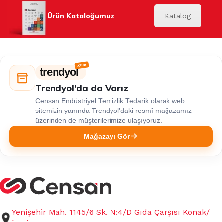
Ürün Kataloğumuz
Katalog
trendyol
Trendyol’da da Varız
Censan Endüstriyel Temizlik Tedarik olarak web
sitemizin yanında Trendyol’daki resmî mağazamız
üzerinden de müşterilerimize ulaşıyoruz.
Mağazayı Gör
Yenişehir Mah. 1145/6 Sk. N:4/D Gıda Çarşısı Konak/