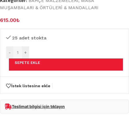
Kategoriler:
BAHÇE MALZEMELERİ
,
MASA
MUŞAMBALARI & ÖRTÜLERİ & MANDALLARI
615.00
₺
25 adet stokta
-
+
SEPETE EKLE
İstek listesine ekle
Teslimat bilgisi için tıklayın