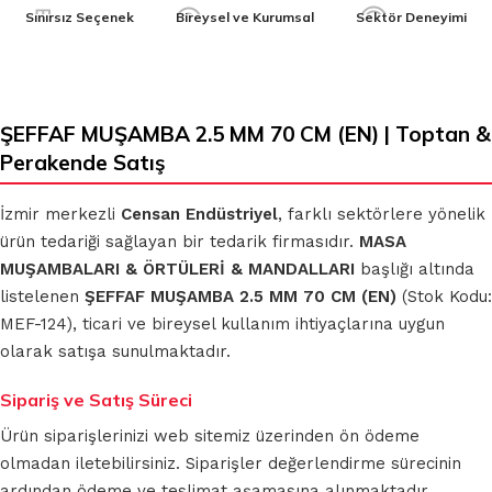
Sınırsız Seçenek
Bireysel ve Kurumsal
Sektör Deneyimi
ŞEFFAF MUŞAMBA 2.5 MM 70 CM (EN) | Toptan &
Perakende Satış
İzmir merkezli
Censan Endüstriyel
, farklı sektörlere yönelik
ürün tedariği sağlayan bir tedarik firmasıdır.
MASA
MUŞAMBALARI & ÖRTÜLERİ & MANDALLARI
başlığı altında
listelenen
ŞEFFAF MUŞAMBA 2.5 MM 70 CM (EN)
(Stok Kodu:
MEF-124), ticari ve bireysel kullanım ihtiyaçlarına uygun
olarak satışa sunulmaktadır.
Sipariş ve Satış Süreci
Ürün siparişlerinizi web sitemiz üzerinden ön ödeme
olmadan iletebilirsiniz. Siparişler değerlendirme sürecinin
ardından ödeme ve teslimat aşamasına alınmaktadır.