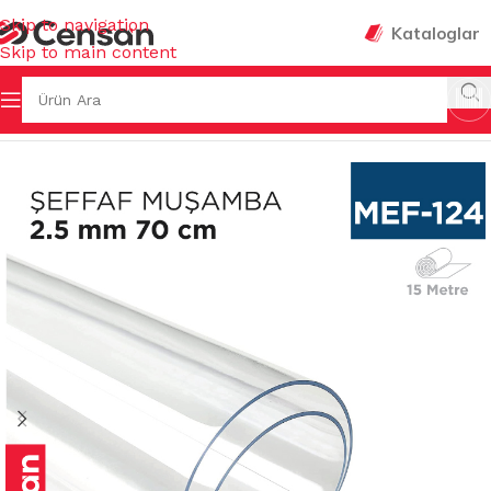
Skip to navigation
Kataloglar
Skip to main content
ELERİ
/
MASA MUŞAMBALARI & ÖRTÜLERİ & MANDALLARI