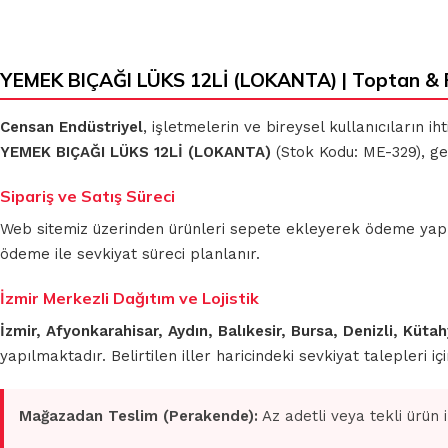
YEMEK BIÇAĞI LÜKS 12Lİ (LOKANTA) | Toptan & 
KLASIK BEZLER
MİKROFİBER
TEMİZLİK BEZLERİ
Censan Endüstriyel
, işletmelerin ve bireysel kullanıcıların 
YEMEK BIÇAĞI LÜKS 12Lİ (LOKANTA)
(Stok Kodu: ME-329), ge
MUHTELİF
TEMİZLİK BEZLERİ
MİKROFİBER OTO
Sipariş ve Satış Süreci
GRUBU
Web sitemiz üzerinden ürünleri sepete ekleyerek ödeme yapmada
ödeme ile sevkiyat süreci planlanır.
İzmir Merkezli Dağıtım ve Lojistik
İzmir, Afyonkarahisar, Aydın, Balıkesir, Bursa, Denizli, Küt
yapılmaktadır. Belirtilen iller haricindeki sevkiyat talepleri 
Mağazadan Teslim (Perakende):
Az adetli veya tekli ürün 