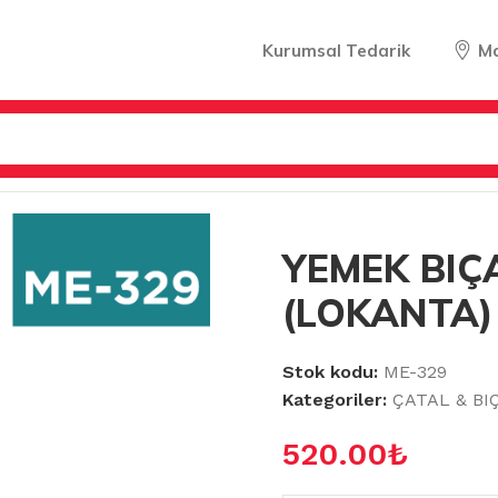
Kurumsal Tedarik
M
TAL & BIÇAK & KAŞIK
/
YEMEK BIÇAĞI LÜKS 12Lİ (LOKANT
YEMEK BIÇA
(LOKANTA)
Stok kodu:
ME-329
Kategoriler:
ÇATAL & BI
520.00
₺