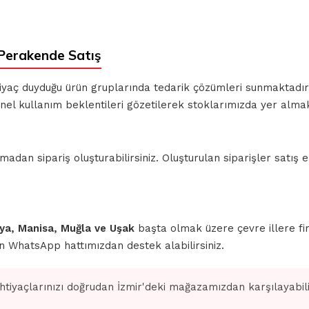
Perakende Satış
ihtiyaç duyduğu ürün gruplarında tedarik çözümleri sunmaktadı
nel kullanım beklentileri gözetilerek stoklarımızda yer almak
n sipariş oluşturabilirsiniz. Oluşturulan siparişler satış ek
ahya, Manisa, Muğla ve Uşak
başta olmak üzere çevre illere fi
için WhatsApp hattımızdan destek alabilirsiniz.
ihtiyaçlarınızı doğrudan İzmir'deki mağazamızdan karşılayabilir