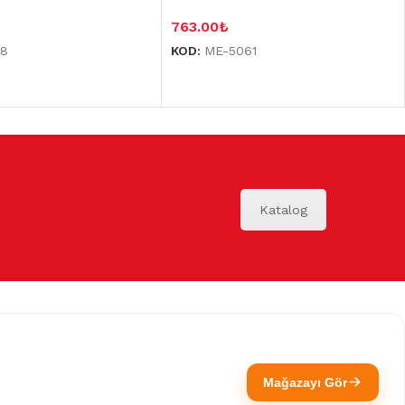
763.00
₺
38
KOD:
ME-5061
Katalog
Mağazayı Gör