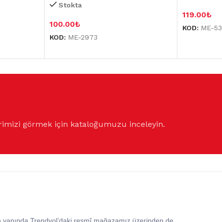
Stokta
119.00
₺
100.00
₺
KOD:
ME-5
KOD:
ME-2973
rimizi görmek için kataloğumuzu inceleyin.
in yanında Trendyol’daki resmî mağazamız üzerinden de