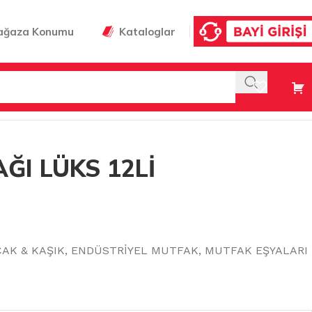
ağaza Konumu
Kataloglar
A)
ĞI LÜKS 12Lİ
ÇAK & KAŞIK
,
ENDÜSTRİYEL MUTFAK
,
MUTFAK EŞYALARI