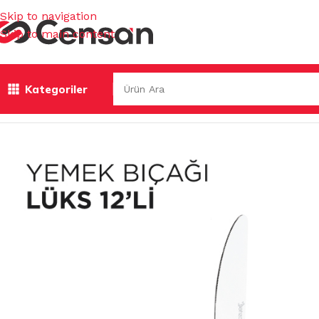
Skip to navigation
Skip to main content
Kategoriler
Ana Sayfa
/
MUTFAK EŞYALARI
/
ENDÜSTRİYEL MUTFAK
/
ÇA