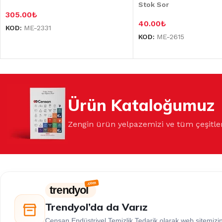
Stok Sor
305.00
₺
40.00
₺
KOD:
ME-2331
KOD:
ME-2615
Ürün Kataloğumuz
Zengin ürün yelpazemizi ve tüm çeşitle
trendyol
Trendyol’da da Varız
Censan Endüstriyel Temizlik Tedarik olarak web sitemiz