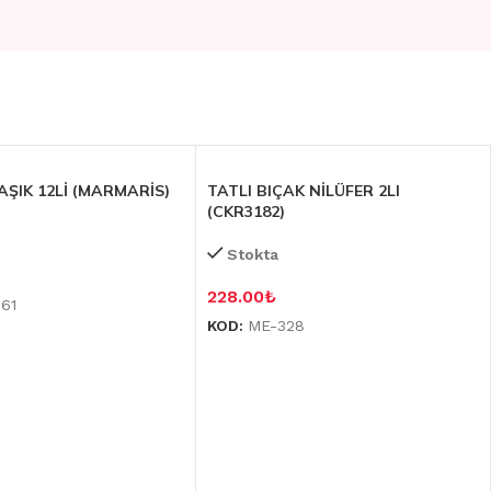
AŞIK 12Lİ (MARMARİS)
TATLI BIÇAK NİLÜFER 2LI
(CKR3182)
Stokta
228.00
₺
61
KOD:
ME-328