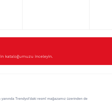
çin kataloğumuzu inceleyin.
in yanında Trendyol’daki resmî mağazamız üzerinden de