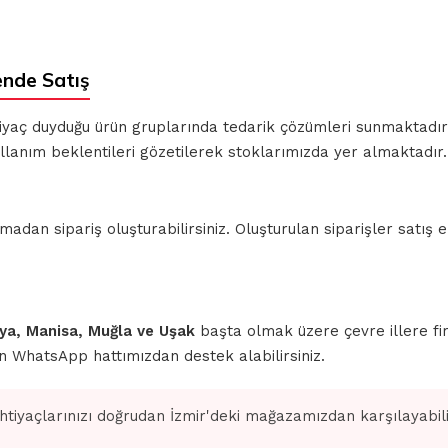
nde Satış
ihtiyaç duyduğu ürün gruplarında tedarik çözümleri sunmaktadı
llanım beklentileri gözetilerek stoklarımızda yer almaktadır.
n sipariş oluşturabilirsiniz. Oluşturulan siparişler satış ek
ahya, Manisa, Muğla ve Uşak
başta olmak üzere çevre illere fi
için WhatsApp hattımızdan destek alabilirsiniz.
ihtiyaçlarınızı doğrudan İzmir'deki mağazamızdan karşılayabilir