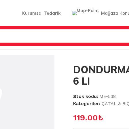
Kurumsal Tedarik
Mağaza Kon
TAL & BIÇAK & KAŞIK
/
DONDURMA KAŞIK METAL 6 LI
DONDURMA
6 LI
Stok kodu:
ME-538
Kategoriler:
ÇATAL & BI
119.00
₺