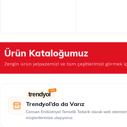
Ürün Kataloğumuz
Zengin ürün yelpazemizi ve tüm çeşitlerimizi görmek i
trendyol
Trendyol’da da Varız
Censan Endüstriyel Temizlik Tedarik olarak web sitemiz
müşterilerimize ulaşıyoruz.