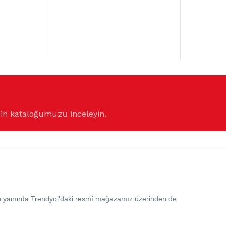
çin kataloğumuzu inceleyin.
in yanında Trendyol’daki resmî mağazamız üzerinden de