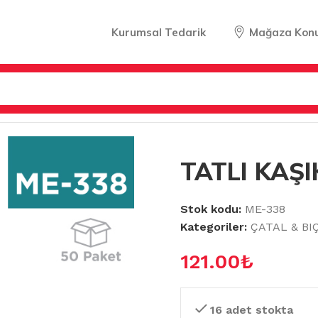
Kurumsal Tedarik
Mağaza Kon
TAL & BIÇAK & KAŞIK
/
TATLI KAŞIK LÜKS 6LI
TATLI KAŞI
Stok kodu:
ME-338
Kategoriler:
ÇATAL & BI
121.00
₺
16 adet stokta