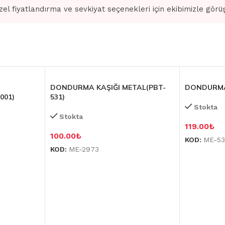
zel fiyatlandırma ve sevkiyat seçenekleri için ekibimizle görü
DONDURMA KAŞIĞI METAL(PBT-
DONDURMA 
001)
531)
Stokta
Stokta
119.00
₺
100.00
₺
KOD:
ME-5
KOD:
ME-2973