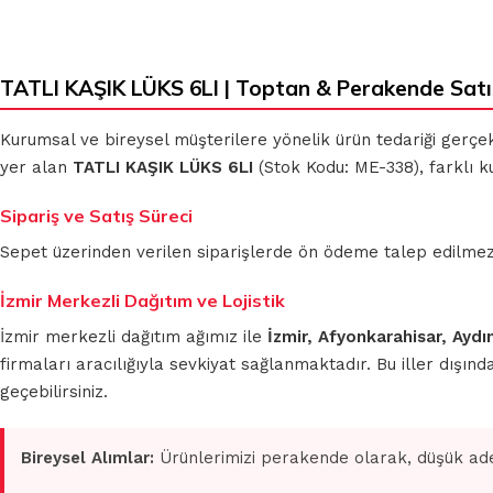
TATLI KAŞIK LÜKS 6LI | Toptan & Perakende Satı
KLASIK
MİKROFİBER
BEZLER
TEMİZLİK
Kurumsal ve bireysel müşterilere yönelik ürün tedariği gerçe
BEZLERİ
yer alan
TATLI KAŞIK LÜKS 6LI
(Stok Kodu: ME-338), farklı k
MUHTELİF
Sipariş ve Satış Süreci
TEMİZLİK
MİKROFİBER
BEZLERİ
OTO GRUBU
Sepet üzerinden verilen siparişlerde ön ödeme talep edilmez. S
İzmir Merkezli Dağıtım ve Lojistik
İzmir merkezli dağıtım ağımız ile
İzmir, Afyonkarahisar, Aydı
firmaları aracılığıyla sevkiyat sağlanmaktadır. Bu iller dışı
geçebilirsiniz.
Bireysel Alımlar:
Ürünlerimizi perakende olarak, düşük ade