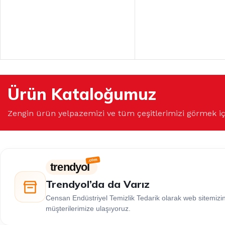
Ürün Kataloğumuz
Zengin ürün yelpazemizi ve tüm çeşitlerimizi görmek i
trendyol
Trendyol’da da Varız
Censan Endüstriyel Temizlik Tedarik olarak web sitemiz
müşterilerimize ulaşıyoruz.