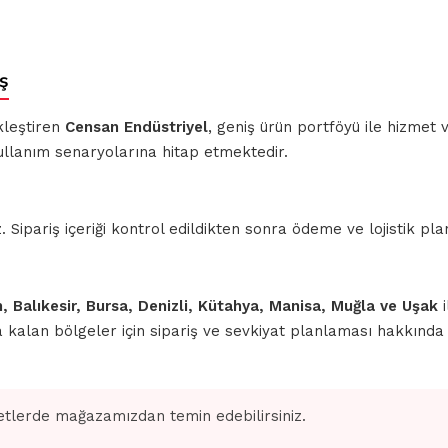
ş
kleştiren
Censan Endüstriyel
, geniş ürün portföyü ile hizmet
ullanım senaryolarına hitap etmektedir.
ipariş içeriği kontrol edildikten sonra ödeme ve lojistik planl
n, Balıkesir, Bursa, Denizli, Kütahya, Manisa, Muğla ve Uşak
i
nda kalan bölgeler için sipariş ve sevkiyat planlaması hakkınd
tlerde mağazamızdan temin edebilirsiniz.