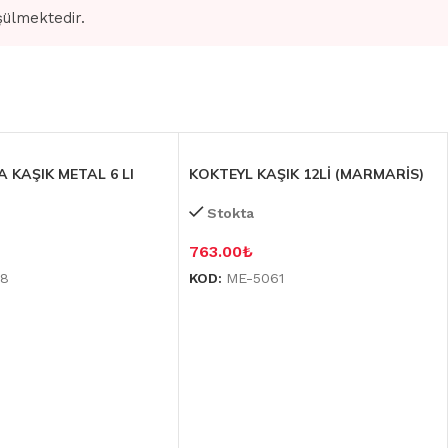
şülmektedir.
KAŞIK METAL 6 LI
KOKTEYL KAŞIK 12Lİ (MARMARİS)
Stokta
763.00
₺
38
KOD:
ME-5061