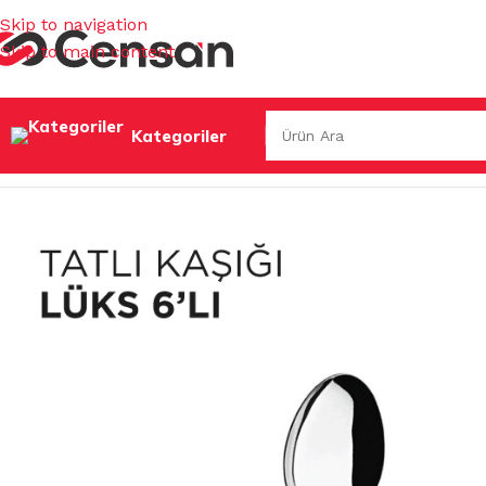
Skip to navigation
Skip to main content
Kategoriler
Ana Sayfa
/
MUTFAK EŞYALARI
/
ENDÜSTRİYEL MUTFAK
/
ÇA