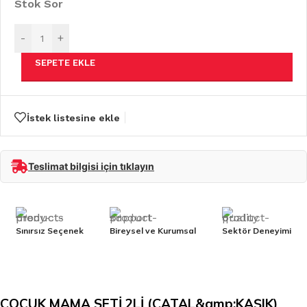
Stok Sor
-
+
SEPETE EKLE
İstek listesine ekle
Teslimat bilgisi için tıklayın
Sınırsız Seçenek
Bireysel ve Kurumsal
Sektör Deneyimi
ÇOCUK MAMA SETİ 2Lİ (ÇATAL&amp;KAŞIK)