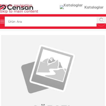
Skip to navigation
Kataloglar
Skip to main content
ŞYALARI
/
ENDÜSTRİYEL MUTFAK
/
ÇATAL & BIÇAK & KAŞIK