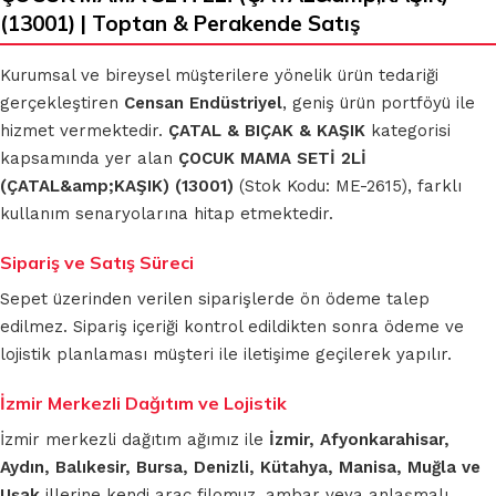
(13001) | Toptan & Perakende Satış
Kurumsal ve bireysel müşterilere yönelik ürün tedariği
gerçekleştiren
Censan Endüstriyel
, geniş ürün portföyü ile
hizmet vermektedir.
ÇATAL & BIÇAK & KAŞIK
kategorisi
kapsamında yer alan
ÇOCUK MAMA SETİ 2Lİ
(ÇATAL&amp;KAŞIK) (13001)
(Stok Kodu: ME-2615), farklı
kullanım senaryolarına hitap etmektedir.
Sipariş ve Satış Süreci
Sepet üzerinden verilen siparişlerde ön ödeme talep
edilmez. Sipariş içeriği kontrol edildikten sonra ödeme ve
lojistik planlaması müşteri ile iletişime geçilerek yapılır.
İzmir Merkezli Dağıtım ve Lojistik
İzmir merkezli dağıtım ağımız ile
İzmir, Afyonkarahisar,
Aydın, Balıkesir, Bursa, Denizli, Kütahya, Manisa, Muğla ve
Uşak
illerine kendi araç filomuz, ambar veya anlaşmalı