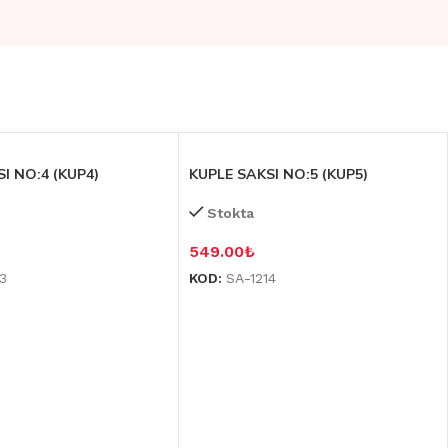
I NO:4 (KUP4)
KUPLE SAKSI NO:5 (KUP5)
Stokta
549.00
₺
13
KOD:
SA-1214