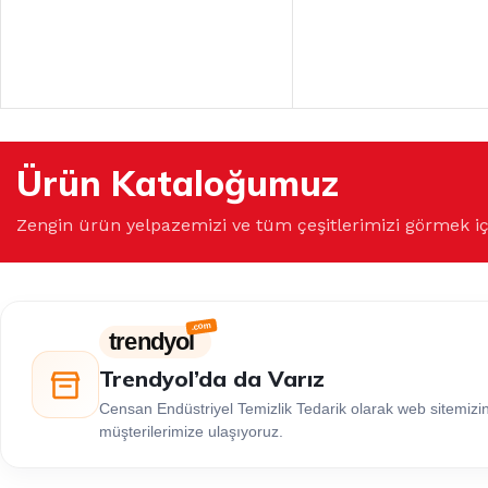
Ürün Kataloğumuz
Zengin ürün yelpazemizi ve tüm çeşitlerimizi görmek i
trendyol
Trendyol’da da Varız
Censan Endüstriyel Temizlik Tedarik olarak web sitemiz
müşterilerimize ulaşıyoruz.