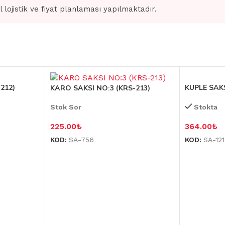
l lojistik ve fiyat planlaması yapılmaktadır.
212)
KUPLE SAKS
KARO SAKSI NO:3 (KRS-213)
Stok Sor
Stokta
225.00
₺
364.00
₺
KOD:
SA-756
KOD:
SA-12