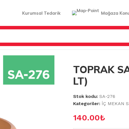
Kurumsal Tedarik
Mağaza Kon
 NO:6 (23.5 LT)
TOPRAK SAK
LT)
Stok kodu:
SA-276
Kategoriler:
İÇ MEKAN S
140.00
₺