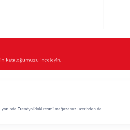
çin kataloğumuzu inceleyin.
in yanında Trendyol’daki resmî mağazamız üzerinden de