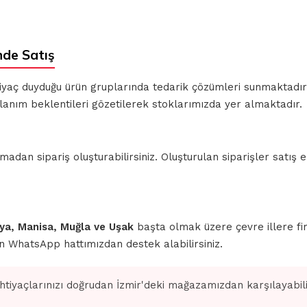
nde Satış
ihtiyaç duyduğu ürün gruplarında tedarik çözümleri sunmaktadı
lanım beklentileri gözetilerek stoklarımızda yer almaktadır.
n sipariş oluşturabilirsiniz. Oluşturulan siparişler satış ek
ahya, Manisa, Muğla ve Uşak
başta olmak üzere çevre illere fi
için WhatsApp hattımızdan destek alabilirsiniz.
ihtiyaçlarınızı doğrudan İzmir'deki mağazamızdan karşılayabilir