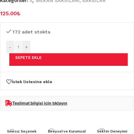
Kategoriler:
İÇ MEKAN SAKSILARI
,
SAKSILAR
125.00
₺
172 adet stokta
-
+
SEPETE EKLE
İstek listesine ekle
Teslimat bilgisi için tıklayın
Sınırsız Seçenek
Bireysel ve Kurumsal
Sektör Deneyimi