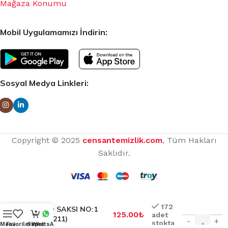
Mağaza Konumu
Mobil Uygulamamızı İndirin:
Sosyal Medya Linkleri:
Copyright © 2025
censantemizlik.com
, Tüm Hakları
Saklıdır.
172
KARO SAKSI NO:1
125.00
₺
adet
(KRS-211)
-
+
stokta
Menü
Favorilerim
Sepet
WhatsApp