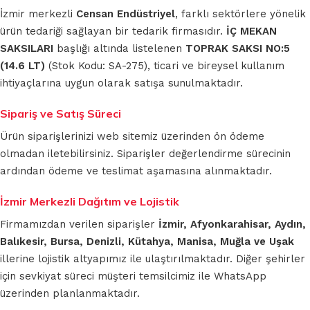
İzmir merkezli
Censan Endüstriyel
, farklı sektörlere yönelik
ürün tedariği sağlayan bir tedarik firmasıdır.
İÇ MEKAN
SAKSILARI
başlığı altında listelenen
TOPRAK SAKSI NO:5
(14.6 LT)
(Stok Kodu: SA-275), ticari ve bireysel kullanım
ihtiyaçlarına uygun olarak satışa sunulmaktadır.
Sipariş ve Satış Süreci
Ürün siparişlerinizi web sitemiz üzerinden ön ödeme
olmadan iletebilirsiniz. Siparişler değerlendirme sürecinin
ardından ödeme ve teslimat aşamasına alınmaktadır.
İzmir Merkezli Dağıtım ve Lojistik
Firmamızdan verilen siparişler
İzmir, Afyonkarahisar, Aydın,
Balıkesir, Bursa, Denizli, Kütahya, Manisa, Muğla ve Uşak
illerine lojistik altyapımız ile ulaştırılmaktadır. Diğer şehirler
için sevkiyat süreci müşteri temsilcimiz ile WhatsApp
üzerinden planlanmaktadır.