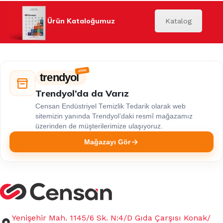
Ürün Kataloğumuz
Katalog
trendyol
Trendyol’da da Varız
Censan Endüstriyel Temizlik Tedarik olarak web
sitemizin yanında Trendyol’daki resmî mağazamız
üzerinden de müşterilerimize ulaşıyoruz.
Mağazayı Gör
Yenişehir Mah. 1145/6 Sk. N:4/D Gıda Çarşısı Konak/