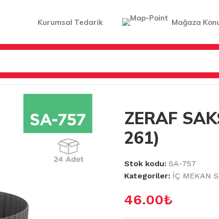
Kurumsal Tedarik
Mağaza Kon
NO:1 (KRS-261)
ZERAF SAKS
261)
Stok kodu:
SA-757
Kategoriler:
İÇ MEKAN S
46.00
₺