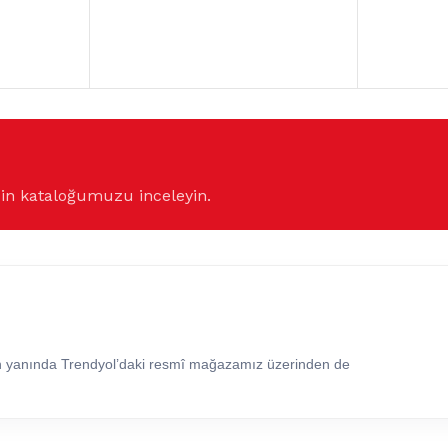
çin kataloğumuzu inceleyin.
in yanında Trendyol’daki resmî mağazamız üzerinden de