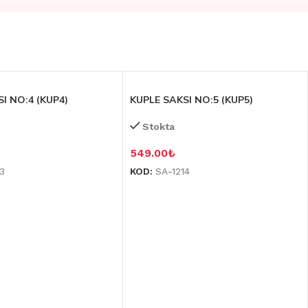
I NO:4 (KUP4)
KUPLE SAKSI NO:5 (KUP5)
Stokta
549.00
₺
13
KOD:
SA-1214