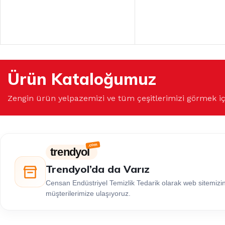
Ürün Kataloğumuz
Zengin ürün yelpazemizi ve tüm çeşitlerimizi görmek i
trendyol
Trendyol’da da Varız
Censan Endüstriyel Temizlik Tedarik olarak web sitemiz
müşterilerimize ulaşıyoruz.