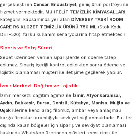
gerçekleştiren
Censan Endüstriyel
, geniş ürün portföyü ile
hizmet vermektedir.
MUHTELİF TEMİZLİK KİMYASALLARI
kategorisi kapsamında yer alan
DİVERSEY TASKİ ROOM
CARE R6 KLOZET TEMİZLİK ÜRÜNÜ 750 ML
(Stok Kodu:
DET-526), farklı kullanım senaryolarına hitap etmektedir.
Sipariş ve Satış Süreci
Sepet üzerinden verilen siparişlerde ön ödeme talep
edilmez. Sipariş içeriği kontrol edildikten sonra ödeme ve
lojistik planlaması müşteri ile iletişime geçilerek yapılır.
İzmir Merkezli Dağıtım ve Lojistik
İzmir merkezli dağıtım ağımız ile
İzmir, Afyonkarahisar,
Aydın, Balıkesir, Bursa, Denizli, Kütahya, Manisa, Muğla ve
Uşak
illerine kendi araç filomuz, ambar veya anlaşmalı
kargo firmaları aracılığıyla sevkiyat sağlanmaktadır. Bu iller
dışında kalan bölgeler için sipariş ve sevkiyat planlaması
hakkında WhatsApp üzerinden müşteri temsilcimiz ile