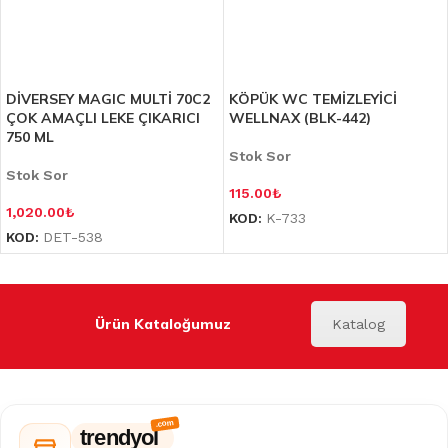
DİVERSEY MAGIC MULTİ 70C2
KÖPÜK WC TEMİZLEYİCİ
ÇOK AMAÇLI LEKE ÇIKARICI
WELLNAX (BLK-442)
750 ML
Stok Sor
Stok Sor
115.00
₺
1,020.00
₺
KOD:
K-733
KOD:
DET-538
Ürün Kataloğumuz
Katalog
trendyol