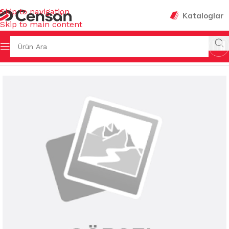
Skip to navigation
Kataloglar
Skip to main content
ZLİK KİMYASALLARI
/
MUHTELİF TEMİZLİK KİMYASALLARI