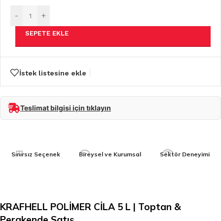
-
+
SEPETE EKLE
İstek listesine ekle
Teslimat bilgisi için tıklayın
Sınırsız Seçenek
Bireysel ve Kurumsal
Sektör Deneyimi
KRAFHELL POLİMER CİLA 5 L | Toptan &
Perakende Satış