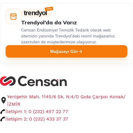
trendyol
Trendyol’da da Varız
Censan Endüstriyel Temizlik Tedarik olarak web
sitemizin yanında Trendyol’daki resmî mağazamız
üzerinden de müşterilerimize ulaşıyoruz.
Mağazayı Gör
Yenişehir Mah. 1145/6 Sk. N:4/D Gıda Çarşısı Konak/
İZMİR
İletişim 1: 0 (232) 457 22 77
İletişim 2: 0 (232) 433 37 37