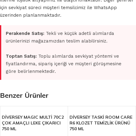
illerine lojistik altyapımız ile ulaştırılmaktadır. Diğer şehirler
için sevkiyat süreci müşteri temsilcimiz ile WhatsApp
üzerinden planlanmaktadır.
Perakende Satış:
Tekli ve küçük adetli alımlarda
ürünlerinizi mağazamızdan teslim alabilirsiniz.
Toptan Satış:
Toplu alımlarda sevkiyat yöntemi ve
fiyatlandırma, sipariş içeriği ve müşteri görüşmesine
göre belirlenmektedir.
Benzer Ürünler
DİVERSEY MAGIC MULTİ 70C2
DİVERSEY TASKİ ROOM CARE
ÇOK AMAÇLI LEKE ÇIKARICI
R6 KLOZET TEMİZLİK ÜRÜNÜ
750 ML
750 ML