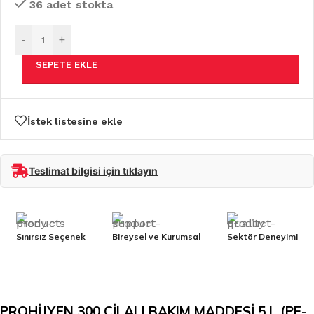
36 adet stokta
-
+
SEPETE EKLE
İstek listesine ekle
Teslimat bilgisi için tıklayın
Sınırsız Seçenek
Bireysel ve Kurumsal
Sektör Deneyimi
PROHİJYEN 300 CİLALI BAKIM MADDESİ 5 L (PF-