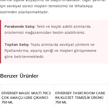
illerine lojistik altyapımız ile ulaştırılmaktadır. Diğer şehirler
için sevkiyat süreci müşteri temsilcimiz ile WhatsApp
üzerinden planlanmaktadır.
Perakende Satış:
Tekli ve küçük adetli alımlarda
ürünlerinizi mağazamızdan teslim alabilirsiniz.
Toptan Satış:
Toplu alımlarda sevkiyat yöntemi ve
fiyatlandırma, sipariş içeriği ve müşteri görüşmesine
göre belirlenmektedir.
Benzer Ürünler
DİVERSEY MAGIC MULTİ 70C2
DİVERSEY TASKİ ROOM CARE
ÇOK AMAÇLI LEKE ÇIKARICI
R6 KLOZET TEMİZLİK ÜRÜNÜ
750 ML
750 ML