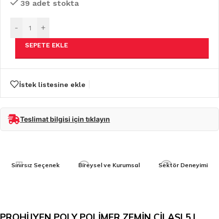
39 adet stokta
-
+
SEPETE EKLE
İstek listesine ekle
Teslimat bilgisi için tıklayın
Sınırsız Seçenek
Bireysel ve Kurumsal
Sektör Deneyimi
PROHİJYEN POLY POLİMER ZEMİN CİLASI 5 L