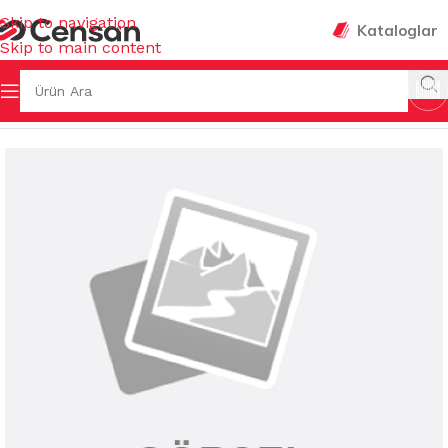
Skip to navigation
Kataloglar
Skip to main content
ZLİK KİMYASALLARI
/
MUHTELİF TEMİZLİK KİMYASALLARI