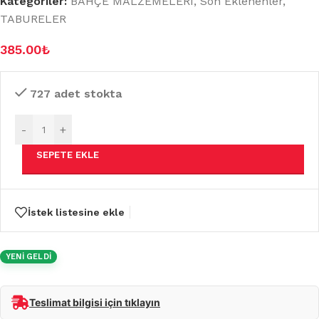
Kategoriler:
BAHÇE MALZEMELERİ
,
Son Eklenenler
,
TABURELER
385.00
₺
727 adet stokta
-
+
SEPETE EKLE
İstek listesine ekle
YENİ GELDİ
Teslimat bilgisi için tıklayın