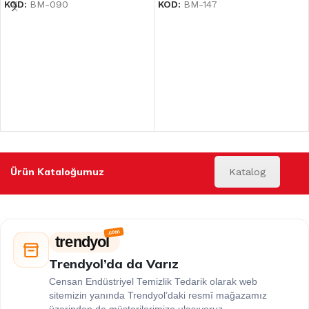
KOD:
BM-090
KOD:
BM-147
Ürün Kataloğumuz
Katalog
trendyol
Trendyol’da da Varız
Censan Endüstriyel Temizlik Tedarik olarak web
sitemizin yanında Trendyol’daki resmî mağazamız