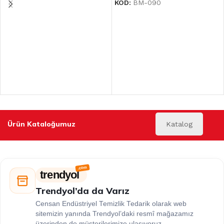
KOD:
BM-090
Ürün Kataloğumuz
Katalog
trendyol
Trendyol’da da Varız
Censan Endüstriyel Temizlik Tedarik olarak web
sitemizin yanında Trendyol’daki resmî mağazamız
üzerinden de müşterilerimize ulaşıyoruz.