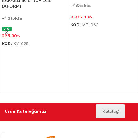
KAPAKLI 50 LT (UP 104)
Stokta
(AFORM)
3,875.00
₺
Stokta
KOD:
MT-063
YENİ
225.00
₺
KOD:
KV-025
Ürün Kataloğumuz
Katalog