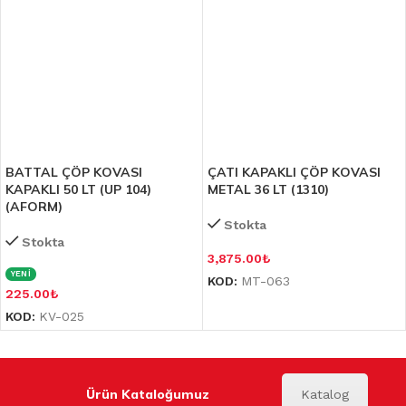
BATTAL ÇÖP KOVASI
ÇATI KAPAKLI ÇÖP KOVASI
KAPAKLI 50 LT (UP 104)
METAL 36 LT (1310)
(AFORM)
Stokta
Stokta
3,875.00
₺
YENİ
KOD:
MT-063
225.00
₺
KOD:
KV-025
Ürün Kataloğumuz
Katalog