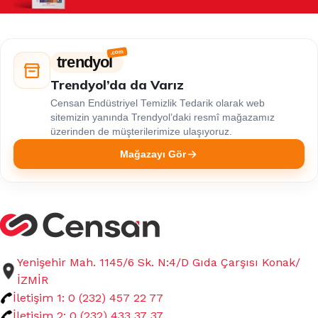
trendyol
Trendyol’da da Varız
Censan Endüstriyel Temizlik Tedarik olarak web
sitemizin yanında Trendyol’daki resmî mağazamız
üzerinden de müşterilerimize ulaşıyoruz.
Mağazayı Gör
Yenişehir Mah. 1145/6 Sk. N:4/D Gıda Çarşısı Konak/
İZMİR
İletişim 1: 0 (232) 457 22 77
İletişim 2: 0 (232) 433 37 37