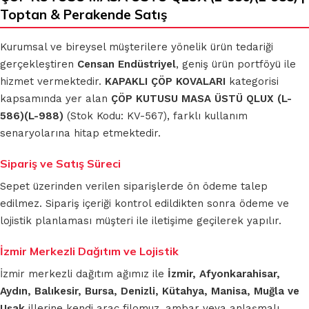
Toptan & Perakende Satış
Kurumsal ve bireysel müşterilere yönelik ürün tedariği
gerçekleştiren
Censan Endüstriyel
, geniş ürün portföyü ile
hizmet vermektedir.
KAPAKLI ÇÖP KOVALARI
kategorisi
kapsamında yer alan
ÇÖP KUTUSU MASA ÜSTÜ QLUX (L-
586)(L-988)
(Stok Kodu: KV-567), farklı kullanım
senaryolarına hitap etmektedir.
Sipariş ve Satış Süreci
Sepet üzerinden verilen siparişlerde ön ödeme talep
edilmez. Sipariş içeriği kontrol edildikten sonra ödeme ve
lojistik planlaması müşteri ile iletişime geçilerek yapılır.
İzmir Merkezli Dağıtım ve Lojistik
İzmir merkezli dağıtım ağımız ile
İzmir, Afyonkarahisar,
Aydın, Balıkesir, Bursa, Denizli, Kütahya, Manisa, Muğla ve
Uşak
illerine kendi araç filomuz, ambar veya anlaşmalı