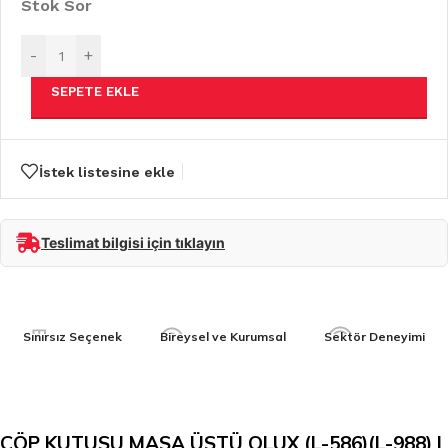
Stok Sor
-
+
SEPETE EKLE
İstek listesine ekle
Teslimat bilgisi için tıklayın
Sınırsız Seçenek
Bireysel ve Kurumsal
Sektör Deneyimi
ÇÖP KUTUSU MASA ÜSTÜ QLUX (L-586)(L-988) |