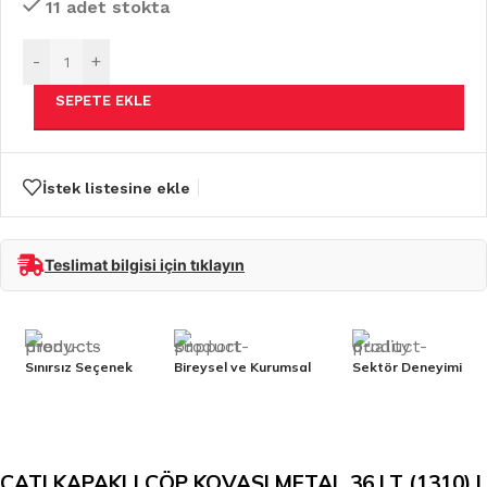
11 adet stokta
-
+
SEPETE EKLE
İstek listesine ekle
Teslimat bilgisi için tıklayın
Sınırsız Seçenek
Bireysel ve Kurumsal
Sektör Deneyimi
ÇATI KAPAKLI ÇÖP KOVASI METAL 36 LT (1310) |