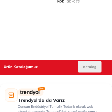
KOD:
GD-073
Ürün Kataloğumuz
Katalog
trendyol
Trendyol’da da Varız
Censan Endüstriyel Temizlik Tedarik olarak web
sitemizin yanında Trendyol’daki resmî mağazamız