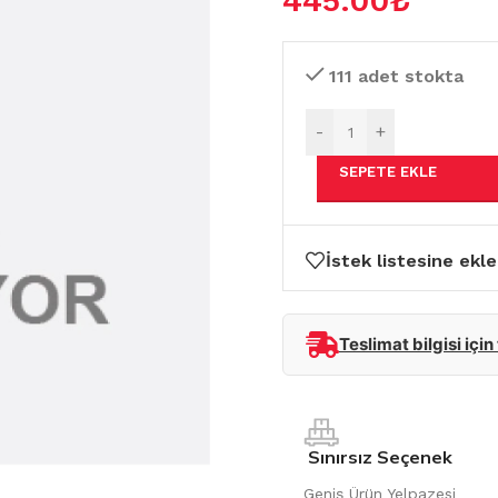
445.00
₺
111 adet stokta
-
+
SEPETE EKLE
İstek listesine ekle
Teslimat bilgisi için
Sınırsız Seçenek
Geniş Ürün Yelpazesi