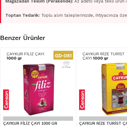
Mağazadan Teslim (Perakende):
Az adetli veya tekli ürün 
Toptan Tedarik:
Toplu alım taleplerinizde, ihtiyacınıza öze
Benzer Ürünler
ÇAYKUR FİLİZ ÇAYI 1000 GR
ÇAYKUR RİZE TURİST ÇA