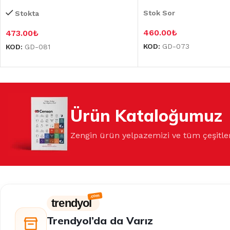
Stok Sor
Stokta
460.00
₺
473.00
₺
KOD:
GD-073
KOD:
GD-081
Ürün Kataloğumuz
Zengin ürün yelpazemizi ve tüm çeşitle
trendyol
Trendyol’da da Varız