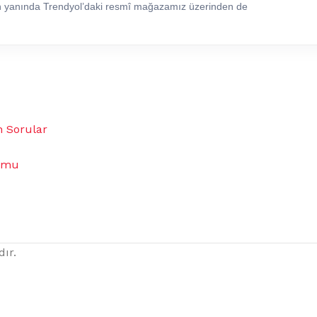
in yanında Trendyol’daki resmî mağazamız üzerinden de
n Sorular
umu
dır.