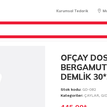
Kurumsal Tedarik
M
GAMUTLU ÇAY DEMLİK 30*30 GR(900 GR)
OFÇAY DO
BERGAMUT
DEMLİK 30*
Stok kodu:
GD-082
Kategoriler:
ÇAYLAR
,
GI