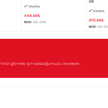
GR
Stokta
Stokta
445.00
₺
370.00
₺
KOD:
GD-008
KOD:
GD-25
rimizi görmek için kataloğumuzu inceleyin.