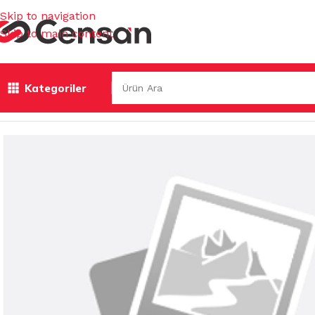
Skip to navigation
Skip to main content
Kategoriler
Ana Sayfa
/
GIDA ÜRÜNLERİ
/
ÇAYLAR
/
OFÇAY DOSTANE BER