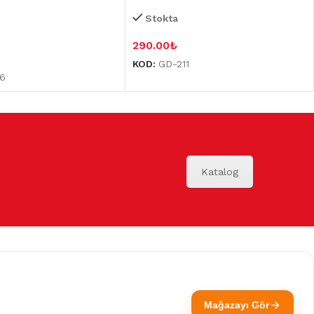
Stokta
290.00
₺
KOD:
GD-211
6
Katalog
Mağazayı Gör