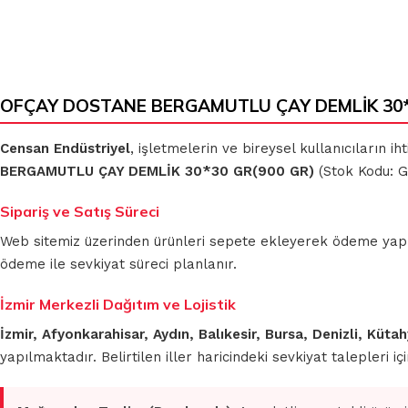
KLASIK
MİKROFİBER
OFÇAY DOSTANE BERGAMUTLU ÇAY DEMLİK 30*30 
BEZLER
TEMİZLİK
BEZLERİ
Censan Endüstriyel
, işletmelerin ve bireysel kullanıcıların 
BERGAMUTLU ÇAY DEMLİK 30*30 GR(900 GR)
(Stok Kodu: G
MUHTELİF
TEMİZLİK
MİKROFİBER
BEZLERİ
OTO GRUBU
Sipariş ve Satış Süreci
Web sitemiz üzerinden ürünleri sepete ekleyerek ödeme yapmada
ödeme ile sevkiyat süreci planlanır.
İzmir Merkezli Dağıtım ve Lojistik
İzmir, Afyonkarahisar, Aydın, Balıkesir, Bursa, Denizli, Küt
yapılmaktadır. Belirtilen iller haricindeki sevkiyat talepleri 