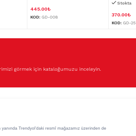
Stokta
445.00
₺
370.00
₺
KOD:
GD-008
KOD:
GD-25
rimizi görmek için kataloğumuzu inceleyin.
in yanında Trendyol’daki resmî mağazamız üzerinden de