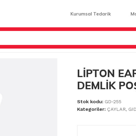
Kurumsal Tedarik
M
DEMLİK POŞET ÇAY 48Lİ
LİPTON EA
DEMLİK PO
Stok kodu:
GD-255
Kategoriler:
ÇAYLAR
,
GI