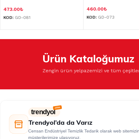
460.00
₺
473.00
₺
KOD:
GD-073
KOD:
GD-081
Ürün Kataloğumuz
Zengin ürün yelpazemizi ve tüm çeşitle
trendyol
Trendyol’da da Varız
Censan Endüstriyel Temizlik Tedarik olarak web sitemiz
müşterilerimize ulaşıyoruz.