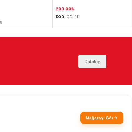
290.00
₺
KOD:
GD-211
6
Katalog
Mağazayı Gör