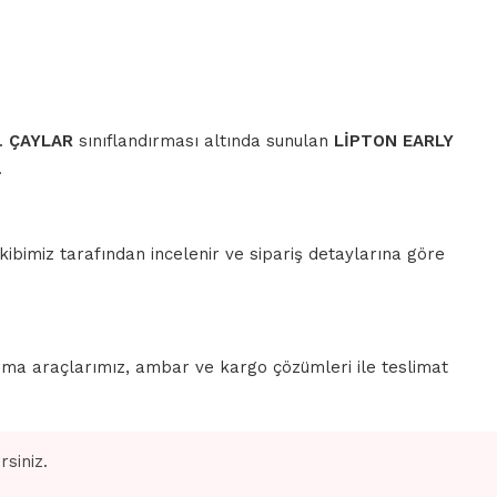
r.
ÇAYLAR
sınıflandırması altında sunulan
LİPTON EARLY
.
ibimiz tarafından incelenir ve sipariş detaylarına göre
rma araçlarımız, ambar ve kargo çözümleri ile teslimat
siniz.