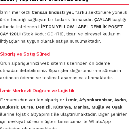
İzmir merkezli
Censan Endüstriyel
, farklı sektörlere yönelik
ürün tedariği sağlayan bir tedarik firmasıdır.
ÇAYLAR
başlığı
altında listelenen
LİPTON YELLOW LABEL DEMLİK POŞET
ÇAY 120Lİ
(Stok Kodu: GD-176), ticari ve bireysel kullanım
ihtiyaçlarına uygun olarak satışa sunulmaktadır.
Sipariş ve Satış Süreci
Ürün siparişlerinizi web sitemiz üzerinden ön ödeme
olmadan iletebilirsiniz. Siparişler değerlendirme sürecinin
ardından ödeme ve teslimat aşamasına alınmaktadır.
İzmir Merkezli Dağıtım ve Lojistik
Firmamızdan verilen siparişler
İzmir, Afyonkarahisar, Aydın,
Balıkesir, Bursa, Denizli, Kütahya, Manisa, Muğla ve Uşak
illerine lojistik altyapımız ile ulaştırılmaktadır. Diğer şehirler
için sevkiyat süreci müşteri temsilcimiz ile WhatsApp
üzerinden planlanmaktadır.