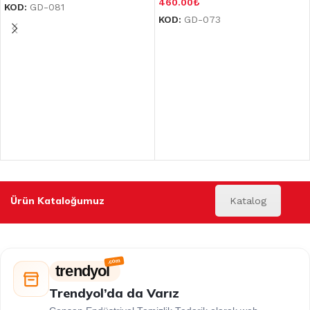
460.00
₺
KOD:
GD-081
KOD:
GD-073
Ürün Kataloğumuz
Katalog
trendyol
Trendyol’da da Varız