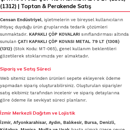
(1312) | Toptan & Perakende Satış
Censan Endüstriyel
, işletmelerin ve bireysel kullanıcıların
ihtiyaç duyduğu ürün gruplarında tedarik çözümleri
sunmaktadır.
KAPAKLI ÇÖP KOVALARI
sınıflandırması altında
sunulan
ÇATI KAPAKLI ÇÖP KOVASI METAL 79 LT (1308)
(1312)
(Stok Kodu: MT-065), genel kullanım beklentileri
gözetilerek stoklarımızda yer almaktadır.
Sipariş ve Satış Süreci
Web sitemiz üzerinden ürünleri sepete ekleyerek ödeme
yapmadan sipariş oluşturabilirsiniz. Oluşturulan siparişler
satış ekibimiz tarafından incelenir ve sipariş detaylarına
göre ödeme ile sevkiyat süreci planlanır.
İzmir Merkezli Dağıtım ve Lojistik
İzmir, Afyonkarahisar, Aydın, Balıkesir, Bursa, Denizli,
Kütahya, Manisa, Muğla ve Uşak
başta olmak üzere çevre