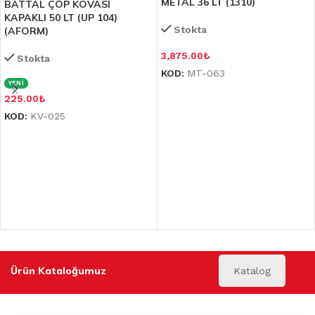
METAL 36 LT (1310)
BATTAL ÇÖP KOVASI
KAPAKLI 50 LT (UP 104)
Stokta
(AFORM)
3,875.00
₺
Stokta
KOD:
MT-063
YENİ
225.00
₺
KOD:
KV-025
Ürün Kataloğumuz
Katalog