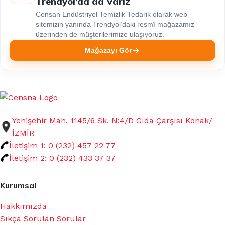
Trendyol’da da Varız
Censan Endüstriyel Temizlik Tedarik olarak web
sitemizin yanında Trendyol’daki resmî mağazamız
üzerinden de müşterilerimize ulaşıyoruz.
Mağazayı Gör
Yenişehir Mah. 1145/6 Sk. N:4/D Gıda Çarşısı Konak/
İZMİR
İletişim 1: 0 (232) 457 22 77
İletişim 2: 0 (232) 433 37 37
Kurumsal
Hakkımızda
Sıkça Sorulan Sorular