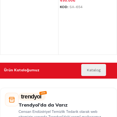
450.00
₺
KOD:
SA-654
Ürün Kataloğumuz
Katalog
trendyol
Trendyol’da da Varız
Censan Endüstriyel Temizlik Tedarik olarak web
sitemizin yanında Trendyol’daki resmî mağazamız