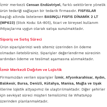
İzmir merkezli
Censan Endüstriyel
, farklı sektörlere yönelik
ürün tedariği sağlayan bir tedarik firmasıdır.
FISFISLAR
başlığı altında listelenen
BASINÇLI FISFIS DİNAMİK 2 LT
(MP623)
(Stok Kodu: SA-805), ticari ve bireysel kullanım
ihtiyaçlarına uygun olarak satışa sunulmaktadır.
Sipariş ve Satış Süreci
Ürün siparişlerinizi web sitemiz üzerinden ön ödeme
olmadan iletebilirsiniz. Siparişler değerlendirme sürecinin
ardından ödeme ve teslimat aşamasına alınmaktadır.
İzmir Merkezli Dağıtım ve Lojistik
Firmamızdan verilen siparişler
İzmir, Afyonkarahisar, Aydın,
Balıkesir, Bursa, Denizli, Kütahya, Manisa, Muğla ve Uşak
illerine lojistik altyapımız ile ulaştırılmaktadır. Diğer şehirler
için sevkiyat süreci müşteri temsilcimiz ile WhatsApp
üzerinden planlanmaktadır.