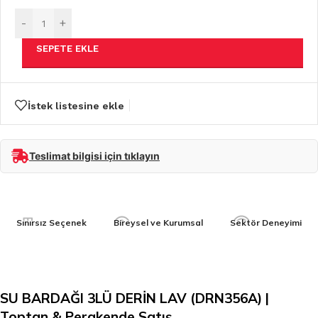
-
+
SEPETE EKLE
İstek listesine ekle
Teslimat bilgisi için tıklayın
Sınırsız Seçenek
Bireysel ve Kurumsal
Sektör Deneyimi
SU BARDAĞI 3LÜ DERİN LAV (DRN356A) |
Toptan & Perakende Satış