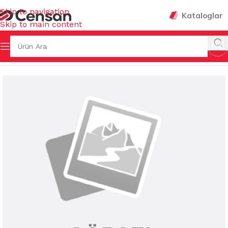
Skip to navigation
Kataloglar
Skip to main content
ŞYALARI
/
SU BARDAKLARI & SÜRAHİLER & AKSESUARLARI