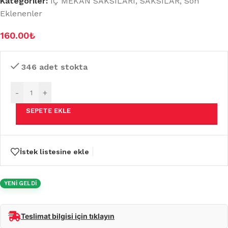
Kategoriler:
İÇ MEKAN SAKSILARI
,
SAKSILAR
,
Son
Eklenenler
160.00
₺
346 adet stokta
-
+
SEPETE EKLE
İstek listesine ekle
YENİ GELDİ
Teslimat bilgisi için tıklayın