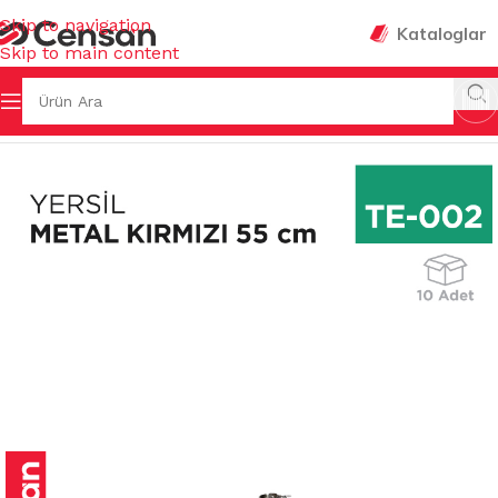
Skip to navigation
Kataloglar
Skip to main content
 Sayfa
/
TEMİZLİK GEREÇLERİ
/
YER TEMİZLEME GEREÇLERİ