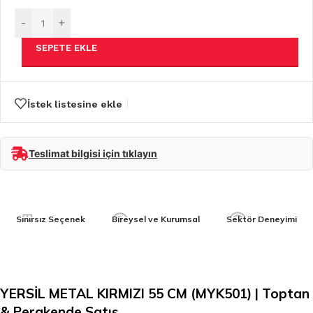
-
+
SEPETE EKLE
İstek listesine ekle
Teslimat bilgisi için tıklayın
Sınırsız Seçenek
Bireysel ve Kurumsal
Sektör Deneyimi
YERSİL METAL KIRMIZI 55 CM (MYK501) | Toptan
& Perakende Satış