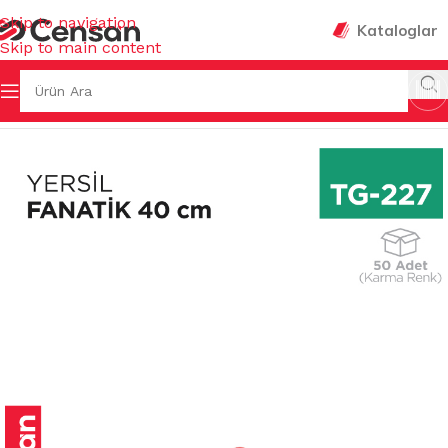
Skip to navigation
Kataloglar
Skip to main content
 Sayfa
/
TEMİZLİK GEREÇLERİ
/
YER TEMİZLEME GEREÇLERİ