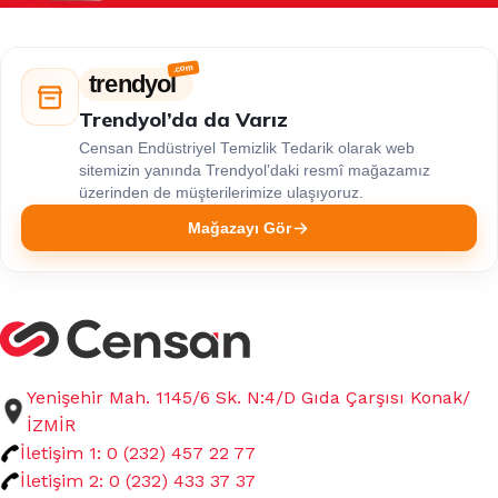
trendyol
Trendyol’da da Varız
Censan Endüstriyel Temizlik Tedarik olarak web
sitemizin yanında Trendyol’daki resmî mağazamız
üzerinden de müşterilerimize ulaşıyoruz.
Mağazayı Gör
Yenişehir Mah. 1145/6 Sk. N:4/D Gıda Çarşısı Konak/
İZMİR
İletişim 1: 0 (232) 457 22 77
İletişim 2: 0 (232) 433 37 37