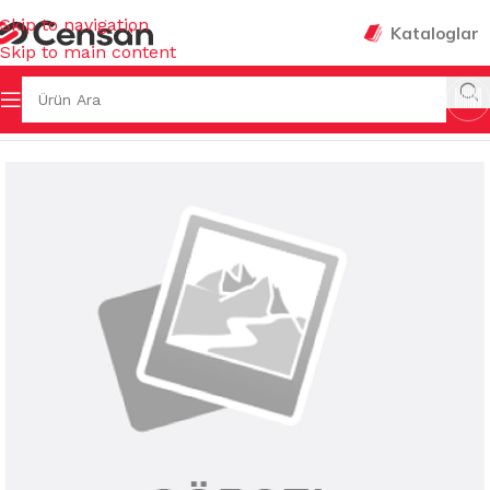
Skip to navigation
Kataloglar
Skip to main content
 Sayfa
/
TEMİZLİK GEREÇLERİ
/
YER TEMİZLEME GEREÇLERİ